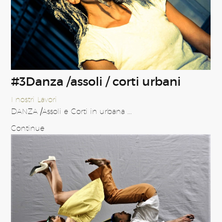
#3Danza /assoli / corti urbani
I nostri Lavori
DANZA /Assoli e Corti in urbana ...
Continue