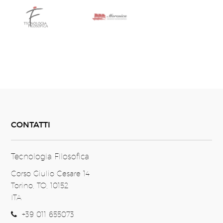
CONTATTI
Tecnologia Filosofica
Corso Giulio Cesare 14
Torino, TO, 10152
ITA
+39 011 655073