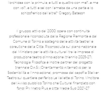
l'orchidea con la primula, e tutti e quattro con me?....e me
con voi?....e tutti e sei con l'ameba da una parte e lo
schizofrenico dall'altra?" Gregory Bateson
Il gruppo, attivo dal 2000, opera con continuità
professionale riconosciuta dalla Regione Piemonte e dal
Comune di Torino a sostegno delle attività teatrali e
coreutiche della Città. Riconosciuta sul piano nazionale
dal Ministero per le attività culturali tra le imprese di
produzione teatro d'innovazione (triennio 2025-27),
Tecnologia Filosofica è inoltre partner del progetto
triennale O.A.S.I.(Orientamento Alternativo per la
Sostenibilità e l'Innovazione), promossa dal capofila Stalker
Teatro sul quartiere periferico Le Vallette di Torino, Vincitore
dell'Avviso pubblico Torino che Cultura! finanziato con
fondi PN Metro Plus e città Medie Sud 2021-27