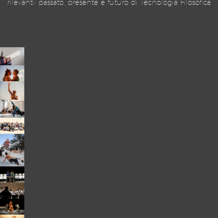
rilevanti: passato, presente e futuro di Tecnologia Filosofica