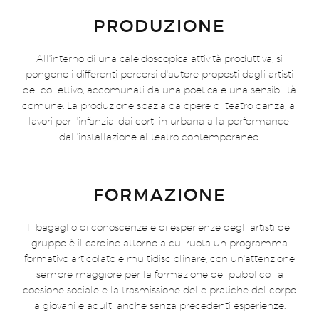
PRODUZIONE
All'interno di una caleidoscopica attività produttiva, si
pongono i differenti percorsi d'autore proposti dagli artisti
del collettivo, accomunati da una poetica e una sensibilità
comune. La produzione spazia da opere di teatro danza, ai
lavori per l'infanzia, dai corti in urbana alla performance,
dall'installazione al teatro contemporaneo.
FORMAZIONE
Il bagaglio di conoscenze e di esperienze degli artisti del
gruppo è il cardine attorno a cui ruota un programma
formativo articolato e multidisciplinare, con un'attenzione
sempre maggiore per la formazione del pubblico, la
coesione sociale e la trasmissione delle pratiche del corpo
a giovani e adulti anche senza precedenti esperienze.