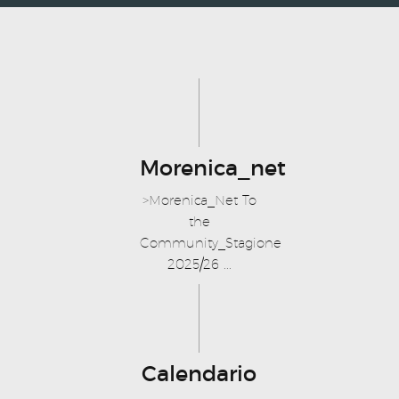
Morenica_net
>Morenica_Net To
the
Community_Stagione
2025/26 ...
Calendario