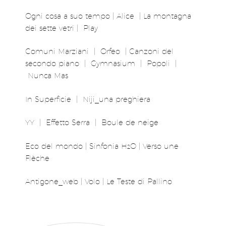
Ogni cosa a suo tempo | Alice | La montagna
dei sette vetri | Play
Comuni Marziani | Orfeo | Canzoni del
secondo piano | Gymnasium | Popoli |
Nunca Mas
In Superficie | Niji_una preghiera
YY | Effetto Serra | Boule de neige
Eco del mondo | Sinfonia H
O | Verso une
2
Flèche
Antigone_web | Volo | Le Teste di Pallino