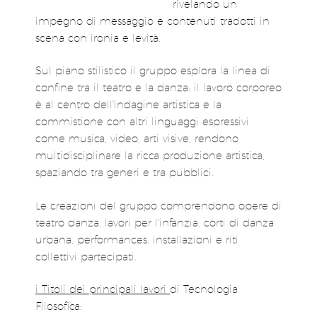
rivelando un
impegno di messaggio e contenuti tradotti in
scena con ironia e levità.
Sul piano stilistico il gruppo esplora la linea di
confine tra il teatro e la danza: il lavoro corporeo
è al centro dell'indagine artistica e la
commistione con altri linguaggi espressivi
come musica, video, arti visive, rendono
multidisciplinare la ricca produzione artistica,
spaziando tra generi e tra pubblici.
Le creazioni del gruppo comprendono opere di
teatro danza, lavori per l'infanzia, corti di danza
urbana, performances, installazioni e riti
collettivi partecipati.
i Titoli dei principali lavori
di Tecnologia
Filosofica: