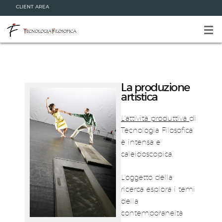
CLIENT AREA
La produzione
artistica
L'attività produttiva
di
Tecnologia Filosofica
è intensa e
caleidoscopica.
L'oggetto della
ricerca esplora i temi
della
contemporaneità