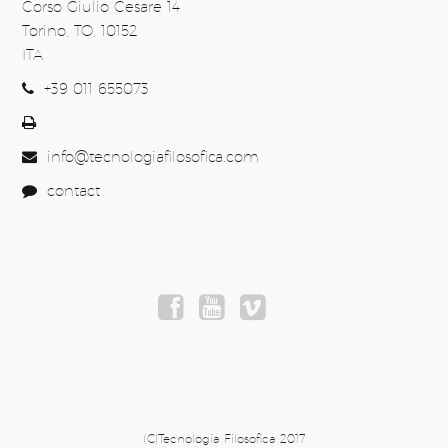
Corso Giulio Cesare 14
Torino, TO, 10152
ITA
+39 011 655073
info@tecnologiafilosofica.com
contact
(C)Tecnologia Filosofica 2017