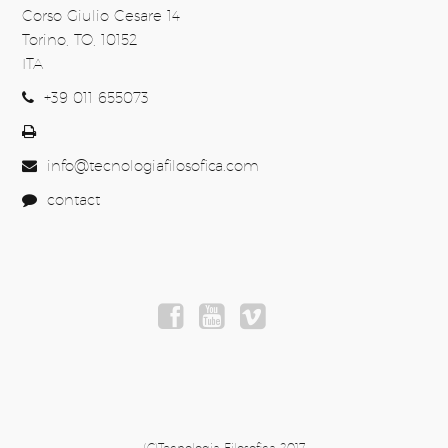
Corso Giulio Cesare 14
Torino, TO, 10152
ITA
+39 011 655073
info@tecnologiafilosofica.com
contact
(C)Tecnologia Filosofica 2017