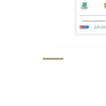
.
.
.