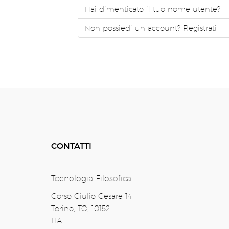
Hai dimenticato il tuo nome utente?
Non possiedi un account? Registrati
CONTATTI
Tecnologia Filosofica
Corso Giulio Cesare 14
Torino, TO, 10152
ITA